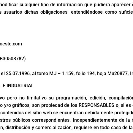
odificar cualquier tipo de información que pudiera aparecer en
 usuarios dichas obligaciones, entendiéndose como suficie
goeste.com
: B30508782)
a el 25.07.1996, al tomo MU – 1.159, folio 194, hoja Mu20877, I
L E INDUSTRIAL
ativo pero no limitativo su programación, edición, compila
xto y/o gráficos, son propiedad de los RESPONSABLES o, si es e
s contenidos del sitio web se encuentran debidamente protegido
gistros públicos correspondientes. Independientemente de la 
ón, distribución y comercialización, requiere en todo caso de la