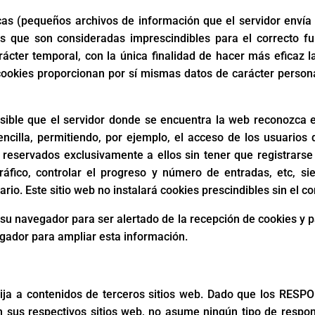
nicas (pequeños archivos de información que el servidor envía
 que son consideradas imprescindibles para el correcto fun
arácter temporal, con la única finalidad de hacer más eficaz 
cookies proporcionan por sí mismas datos de carácter personal
ible que el servidor donde se encuentra la web reconozca el
ncilla, permitiendo, por ejemplo, el acceso de los usuarios
 reservados exclusivamente a ellos sin tener que registrarse 
ráfico, controlar el progreso y número de entradas, etc, si
rio. Este sitio web no instalará cookies prescindibles sin el c
r su navegador para ser alertado de la recepción de cookies y 
egador para ampliar esta información.
irija a contenidos de terceros sitios web. Dado que los RE
en sus respectivos sitios web, no asume ningún tipo de respon